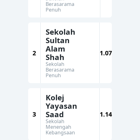
Berasarama
Penuh
Sekolah
Sultan
Alam
2
1.07
Shah
Sekolah
Berasarama
Penuh
Kolej
Yayasan
Saad
3
1.14
Sekolah
Menengah
Kebangsaan