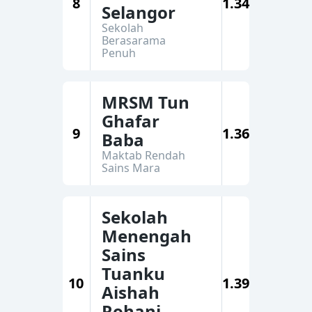
8
1.34
Selangor
Sekolah
Berasarama
Penuh
MRSM Tun
Ghafar
9
1.36
Baba
Maktab Rendah
Sains Mara
Sekolah
Menengah
Sains
Tuanku
10
1.39
Aishah
Rohani