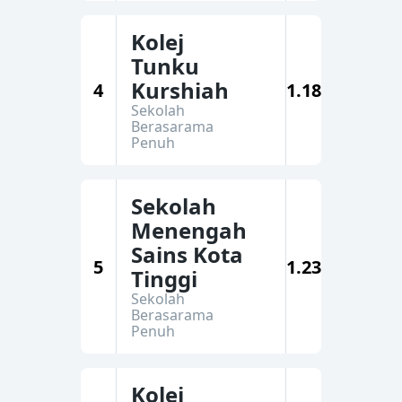
Kolej
Tunku
Kurshiah
4
1.18
Sekolah
Berasarama
Penuh
Sekolah
Menengah
Sains Kota
5
1.23
Tinggi
Sekolah
Berasarama
Penuh
Kolej